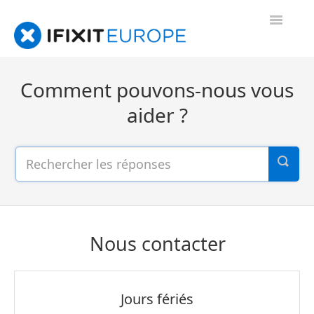
Toggle
Navigatio
FAQs accueil
Comment pouvons-nous vous
Nous contacter
aider ?
FAQs
Diagnostic
Nous contacter
Jours fériés